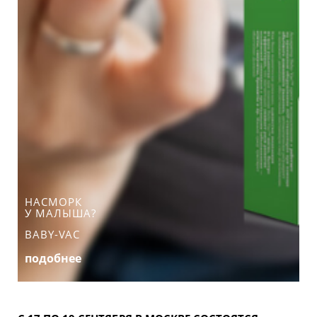
НАСМОРК
У МАЛЫША?
BABY-VAC
подобнее