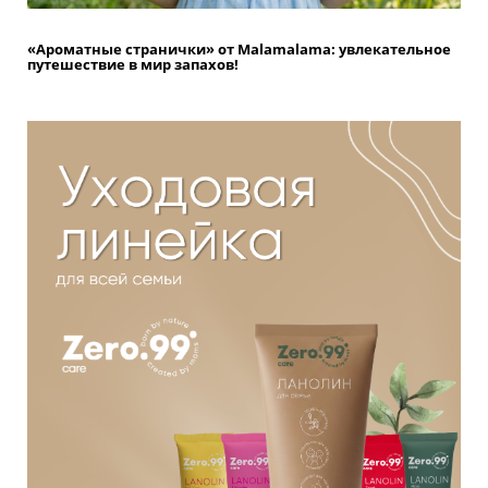
«Ароматные странички» от Malamalama: увлекательное
путешествие в мир запахов!